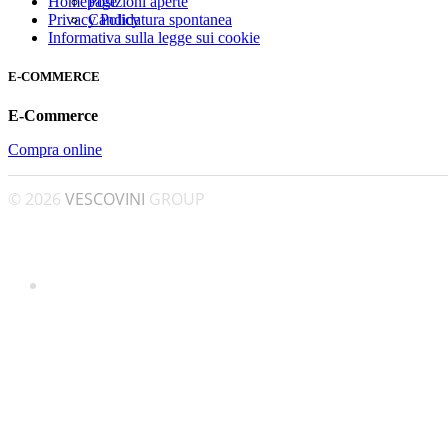
Posizioni aperte
Homepage
Candidatura spontanea
Privacy Policy
Informativa sulla legge sui cookie
E-COMMERCE
E-Commerce
Compra online
© 2026
VESCOVINI
GROUP