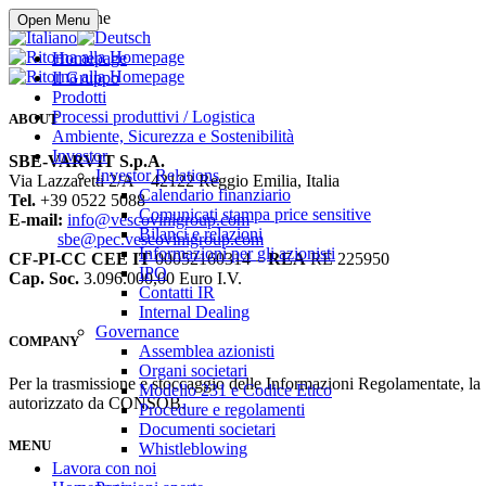
Compra online
Open Menu
Homepage
Il Gruppo
Prodotti
Processi produttivi / Logistica
ABOUT
Ambiente, Sicurezza e Sostenibilità
Investor
SBE-VARVIT S.p.A.
Investor Relations
Via Lazzaretti 2/A – 42122 Reggio Emilia, Italia
Calendario finanziario
Tel.
+39 0522 5088
Comunicati stampa price sensitive
E-mail:
info@vescovinigroup.com
Bilanci e relazioni
sbe@pec.vescovinigroup.com
Informazioni per gli azionisti
CF-PI-CC CEE IT
00052160314 –
REA
RE 225950
IPO
Cap. Soc.
3.096.000,00 Euro I.V.
Contatti IR
Internal Dealing
Governance
COMPANY
Assemblea azionisti
Organi societari
Per la trasmissione e stoccaggio delle Informazioni Regolamentate, l
Modello 231 e Codice Etico
autorizzato da CONSOB.
Procedure e regolamenti
Documenti societari
MENU
Whistleblowing
Lavora con noi