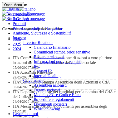
Compra online
Open Menu
Homepage
Il Gruppo
Prodotti
Processi produttivi / Logistica
Comunicati stampa price sensitive
Ambiente, Sicurezza e Sostenibilità
Investor
2026
Investor Relations
2025
Calendario finanziario
2024
Comunicati stampa price sensitive
Bilanci e relazioni
ITA Comunicazione di conversione di azioni a voto plurimo
Informazioni per gli azionisti
in azioni ordinarie e variazione del capitale sociale
IPO
05/06/2026 10:36
Contatti IR
ITA Azionista Rilevante
Internal Dealing
29/05/2026 13:08
Governance
ITA Comunicato Stampa Assemblea degli Azionisti e CdA
Assemblea azionisti
30/04/2026 18:05
Organi societari
ITA Deposito delle liste dei candidati per la nomina del CdA e
Modello 231 e Codice Etico
del Collegio Sindacale
Procedure e regolamenti
24/04/2026 10:20
Documenti societari
ITA Messa a disposizione documenti per assemblea degli
Whistleblowing
azionisti
Lavora con noi
10/04/2026 16:18